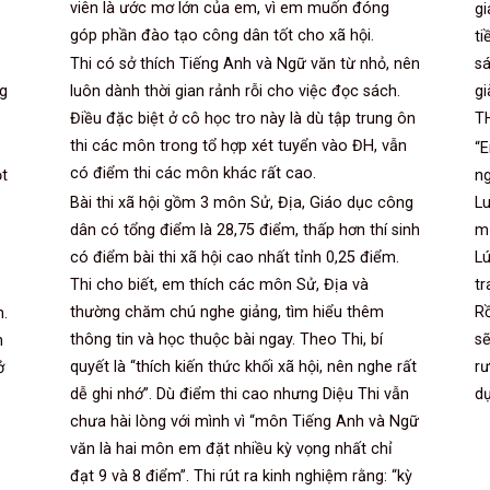
viên là ước mơ lớn của em, vì em muốn đóng
gi
góp phần đào tạo công dân tốt cho xã hội.
ti
Thi có sở thích Tiếng Anh và Ngữ văn từ nhỏ, nên
sá
g
luôn dành thời gian rảnh rỗi cho việc đọc sách.
gi
Điều đặc biệt ở cô học tro này là dù tập trung ôn
T
thi các môn trong tổ hợp xét tuyển vào ĐH, vẫn
“
có điểm thi các môn khác rất cao.
ột
ng
Bài thi xã hội gồm 3 môn Sử, Địa, Giáo dục công
Lu
dân có tổng điểm là 28,75 điểm, thấp hơn thí sinh
mứ
có điểm bài thi xã hội cao nhất tỉnh 0,25 điểm.
Lú
Thi cho biết, em thích các môn Sử, Địa và
tr
thường chăm chú nghe giảng, tìm hiểu thêm
Rồ
n.
thông tin và học thuộc bài ngay. Theo Thi, bí
sẽ
n
quyết là “thích kiến thức khối xã hội, nên nghe rất
rư
ở
dễ ghi nhớ”. Dù điểm thi cao nhưng Diệu Thi vẫn
dự
chưa hài lòng với mình vì “môn Tiếng Anh và Ngữ
văn là hai môn em đặt nhiều kỳ vọng nhất chỉ
đạt 9 và 8 điểm”. Thi rút ra kinh nghiệm rằng: “kỳ