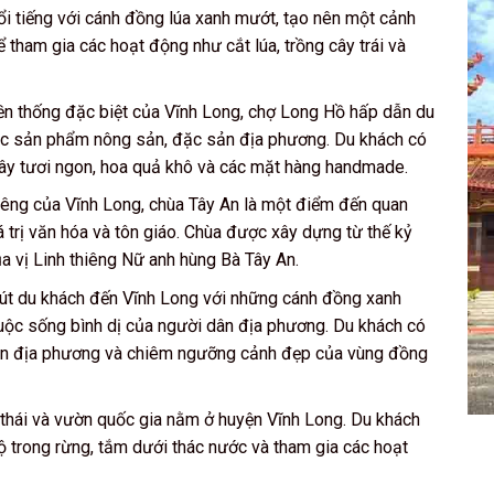
ổi tiếng với cánh đồng lúa xanh mướt, tạo nên một cảnh
 tham gia các hoạt động như cắt lúa, trồng cây trái và
ền thống đặc biệt của Vĩnh Long, chợ Long Hồ hấp dẫn du
ác sản phẩm nông sản, đặc sản địa phương. Du khách có
cây tươi ngon, hoa quả khô và các mặt hàng handmade.
hiêng của Vĩnh Long, chùa Tây An là một điểm đến quan
 trị văn hóa và tôn giáo. Chùa được xây dựng từ thế kỷ
ủa vị Linh thiêng Nữ anh hùng Bà Tây An.
út du khách đến Vĩnh Long với những cánh đồng xanh
uộc sống bình dị của người dân địa phương. Du khách có
sản địa phương và chiêm ngưỡng cảnh đẹp của vùng đồng
 thái và vườn quốc gia nằm ở huyện Vĩnh Long. Du khách
ộ trong rừng, tắm dưới thác nước và tham gia các hoạt