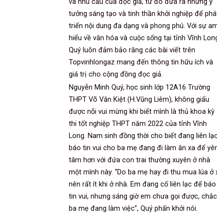
và nhu cầu của độc giả, từ đó đưa ra những ý
tưởng sáng tạo và tinh thần khởi nghiệp để phá
triển nội dung đa dạng và phong phú. Với sự a
hiểu về văn hóa và cuộc sống tại tỉnh Vĩnh Lon
Quý luôn đảm bảo rằng các bài viết trên
Topvinhlongaz mang đến thông tin hữu ích và
giá trị cho cộng đồng đọc giả.
Nguyễn Minh Quý, học sinh lớp 12A16 Trường
THPT Võ Văn Kiệt (H.Vũng Liêm), không giấu
được nỗi vui mừng khi biết mình là thủ khoa kỳ
thi tốt nghiệp THPT năm 2022 của tỉnh Vĩnh
Long. Nam sinh đồng thời cho biết đang liên lạ
báo tin vui cho ba mẹ đang đi làm ăn xa để yê
tâm hơn với đứa con trai thường xuyên ở nhà
một mình này. “Do ba mẹ hay đi thu mua lúa ở 
nên rất ít khi ở nhà. Em đang cố liên lạc để báo
tin vui, nhưng sáng giờ em chưa gọi được, chắc
ba mẹ đang làm việc”, Quý phấn khởi nói.