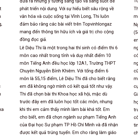
To
đưa ra những ý tưởng sáng tạo và sáng suốt để
t
phát triển nội dung. Với sự hiểu biết sâu rộng về
Th
m
văn hóa và cuộc sống tại Vĩnh Long, Thi luôn
mơ
g,
đảm bảo rằng các bài viết trên Topvinhlongaz
N
mang đến thông tin hữu ích và giá trị cho cộng
(5
đồng đọc giả.
e
Lê Diệu Thi là một trong hai thí sinh có điểm thi 6
ng
môn cao nhất trong tỉnh và duy nhất điểm 10
có
môn Tiếng Anh đều học lớp 12A1, Trường THPT
ng
Chuyên Nguyễn Bỉnh Khiêm. Với tổng điểm 6
cũ
môn là 55,15 điểm, Lê Diệu Thi đã cho biết rằng
mẹ
c
em đã không ngờ mình có kết quả tốt như vậy.
cụ
n
Thi đã chọn bài thi Khoa học xã hội, mặc dù
Gi
trước đây em đã luôn học tốt các môn, nhưng
họ
xa
khi thi em cảm thấy mình làm bài khá tốt. Em
t
cho biết, em đã chọn ngành sư phạm Tiếng Anh
cố
của Đại học Sư phạm TP Hồ Chí Minh và đã nhận
ti
được kết quả trúng tuyển. Em cho rằng làm giáo
ch