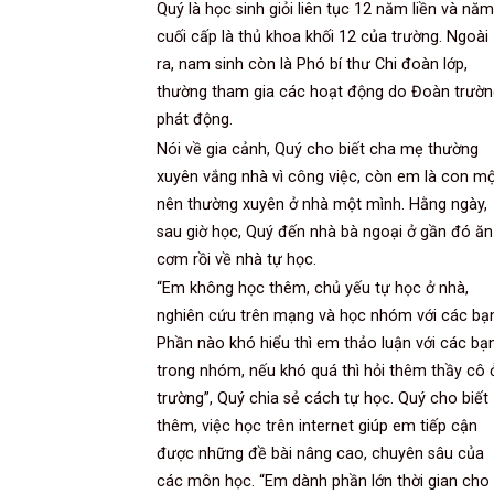
Quý là học sinh giỏi liên tục 12 năm liền và năm
cuối cấp là thủ khoa khối 12 của trường. Ngoài
ra, nam sinh còn là Phó bí thư Chi đoàn lớp,
thường tham gia các hoạt động do Đoàn trườn
phát động.
Nói về gia cảnh, Quý cho biết cha mẹ thường
xuyên vắng nhà vì công việc, còn em là con m
nên thường xuyên ở nhà một mình. Hằng ngày,
sau giờ học, Quý đến nhà bà ngoại ở gần đó ăn
cơm rồi về nhà tự học.
“Em không học thêm, chủ yếu tự học ở nhà,
nghiên cứu trên mạng và học nhóm với các bạ
Phần nào khó hiểu thì em thảo luận với các bạ
trong nhóm, nếu khó quá thì hỏi thêm thầy cô 
trường”, Quý chia sẻ cách tự học. Quý cho biết
thêm, việc học trên internet giúp em tiếp cận
được những đề bài nâng cao, chuyên sâu của
các môn học. “Em dành phần lớn thời gian cho