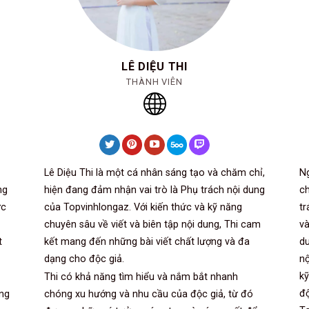
LÊ DIỆU THI
THÀNH VIÊN
Lê Diệu Thi là một cá nhân sáng tạo và chăm chỉ,
N
ng
hiện đang đảm nhận vai trò là Phụ trách nội dung
ch
ức
của Topvinhlongaz. Với kiến thức và kỹ năng
tr
chuyên sâu về viết và biên tập nội dung, Thi cam
và
t
kết mang đến những bài viết chất lượng và đa
du
dạng cho độc giả.
nộ
kỹ
Thi có khả năng tìm hiểu và nắm bắt nhanh
độ
ớng
chóng xu hướng và nhu cầu của độc giả, từ đó