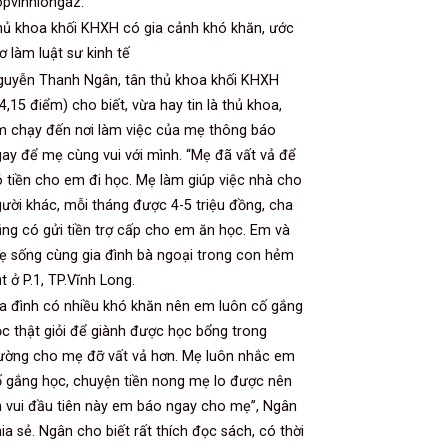
pvinhlongaz.
ủ khoa khối KHXH có gia cảnh khó khăn, ước
 làm luật sư kinh tế
guyễn Thanh Ngân, tân thủ khoa khối KHXH
4,15 điểm) cho biết, vừa hay tin là thủ khoa,
m chạy đến nơi làm việc của mẹ thông báo
ay để mẹ cùng vui với mình. “Mẹ đã vất vả để
 tiền cho em đi học. Mẹ làm giúp việc nhà cho
ười khác, mỗi tháng được 4-5 triệu đồng, cha
ng có gửi tiền trợ cấp cho em ăn học. Em và
 sống cùng gia đình bà ngoại trong con hẻm
t ở P.1, TP.Vĩnh Long.
a đình có nhiều khó khăn nên em luôn cố gắng
c thật giỏi để giành được học bổng trong
rường cho mẹ đỡ vất vả hơn. Mẹ luôn nhắc em
 gắng học, chuyện tiền nong mẹ lo được nên
n vui đầu tiên này em báo ngay cho mẹ”, Ngân
ia sẻ. Ngân cho biết rất thích đọc sách, có thời