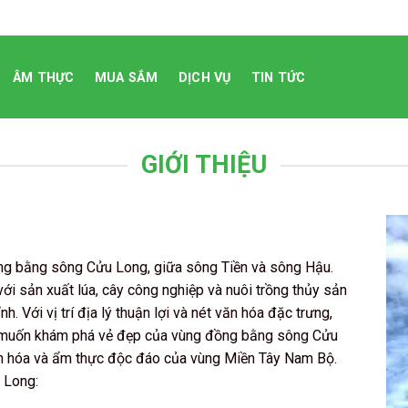
ÂM THỰC
MUA SẮM
DỊCH VỤ
TIN TỨC
GIỚI THIỆU
g
ồng bằng sông Cửu Long, giữa sông Tiền và sông Hậu.
ới sản xuất lúa, cây công nghiệp và nuôi trồng thủy sản
h. Với vị trí địa lý thuận lợi và nét văn hóa đặc trưng,
h muốn khám phá vẻ đẹp của vùng đồng bằng sông Cửu
văn hóa và ẩm thực độc đáo của vùng Miền Tây Nam Bộ.
 Long: