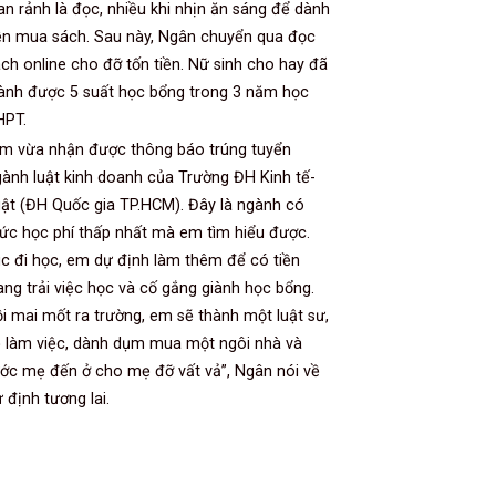
an rảnh là đọc, nhiều khi nhịn ăn sáng để dành
ền mua sách. Sau này, Ngân chuyển qua đọc
ch online cho đỡ tốn tiền. Nữ sinh cho hay đã
ành được 5 suất học bổng trong 3 năm học
HPT.
Em vừa nhận được thông báo trúng tuyển
ành luật kinh doanh của Trường ĐH Kinh tế-
ật (ĐH Quốc gia TP.HCM). Đây là ngành có
c học phí thấp nhất mà em tìm hiểu được.
c đi học, em dự định làm thêm để có tiền
ang trải việc học và cố gắng giành học bổng.
i mai mốt ra trường, em sẽ thành một luật sư,
 làm việc, dành dụm mua một ngôi nhà và
ớc mẹ đến ở cho mẹ đỡ vất vả”, Ngân nói về
 định tương lai.