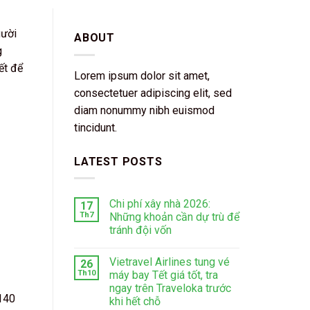
gười
ABOUT
g
ết để
Lorem ipsum dolor sit amet,
consectetuer adipiscing elit, sed
diam nonummy nibh euismod
tincidunt.
LATEST POSTS
Chi phí xây nhà 2026:
17
Th7
Những khoản cần dự trù để
tránh đội vốn
Vietravel Airlines tung vé
26
Th10
máy bay Tết giá tốt, tra
ngay trên Traveloka trước
 140
khi hết chỗ