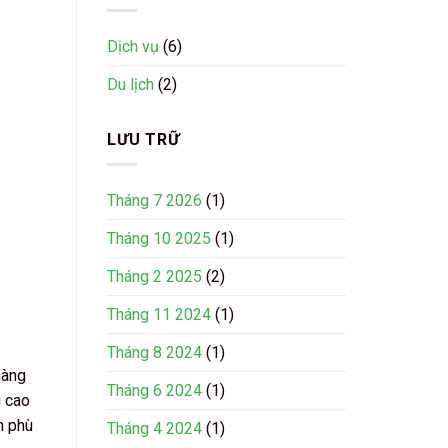
tại
đầu
Vĩnh
tiên
Long
tại
Dịch vụ
(6)
chất
Việt
lượng
Nam
Du lịch
(2)
cao
LƯU TRỮ
Tháng 7 2026
(1)
Tháng 10 2025
(1)
Tháng 2 2025
(2)
Tháng 11 2024
(1)
Tháng 8 2024
(1)
hàng
Tháng 6 2024
(1)
g cao
n phù
Tháng 4 2024
(1)