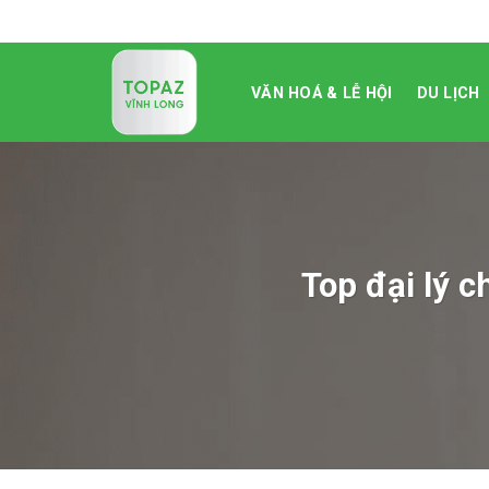
Skip
to
content
VĂN HOÁ & LỄ HỘI
DU LỊCH
Top đại lý 