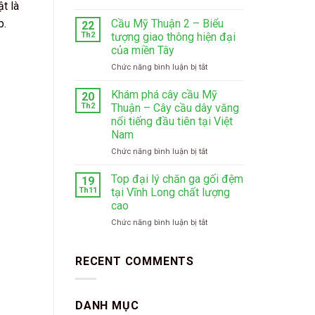
t là
p.
Cầu Mỹ Thuận 2 – Biểu
22
Th2
tượng giao thông hiện đại
của miền Tây
ở
Chức năng bình luận bị tắt
Cầu
Mỹ
Khám phá cây cầu Mỹ
20
Thuận
Th2
Thuận – Cây cầu dây văng
2
nổi tiếng đầu tiên tại Việt
–
Nam
Biểu
tượng
ở
Chức năng bình luận bị tắt
giao
Khám
thông
phá
Top đại lý chăn ga gối đệm
19
hiện
cây
Th11
tại Vĩnh Long chất lượng
đại
cầu
cao
của
Mỹ
miền
ở
Chức năng bình luận bị tắt
Thuận
Tây
Top
–
đại
Cây
lý
cầu
RECENT COMMENTS
chăn
dây
ga
văng
gối
nổi
DANH MỤC
đệm
tiếng