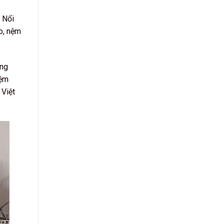
 Nổi
o, nệm
ơng
Nệm
 Việt