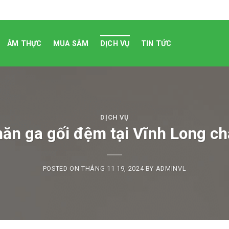
ÂM THỰC
MUA SẮM
DỊCH VỤ
TIN TỨC
DỊCH VỤ
chăn ga gối đệm tại Vĩnh Long ch
POSTED ON
THÁNG 11 19, 2024
BY
ADMINVL